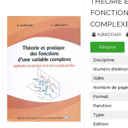
THÉORIE 
FONCTION
COMPLEX
K,BADDARI
Résumé
Discipline:
Numéro d'éditio
ISBN:
Nombre de page
Format:
Parution:
Type:
Edition: