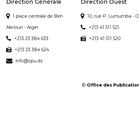
s
Direction Générale
Direction Ouest
1 place centrale de Ben
10, rue P. Lumumba - O
Aknoun - Alger
+213 41 511 521
+213 23 384 633
+213 41 511 520
+213 23 384 624
info@opu.dz
©
Office des Publication