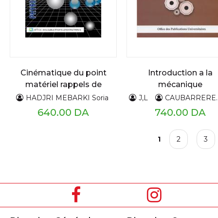
Cinématique du point
Introduction a la
matériel rappels de
mécanique
cours et exercices
HADJRI MEBARKI Soria
J,L
CAUBARRERE
corrigés II
640.00 DA
740.00 DA
P
1
2
3
a
g
e