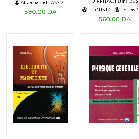
DIFFRACTUIN DES
Abdelhamid LAYADI
RAYOS X TRAVAUX
L,LOUNIS
Lounis CHEK
590.00 DA
PRATIQUES
560.00 DA