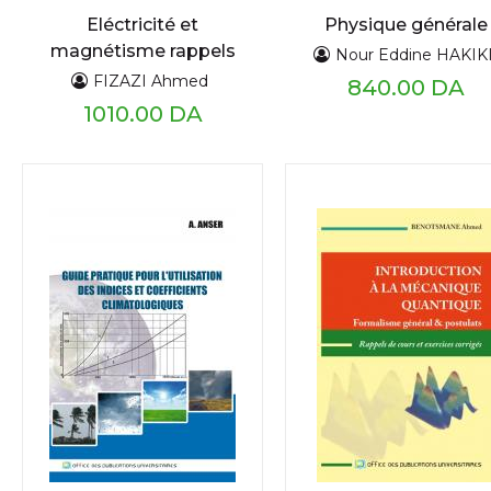
Eléctricité et
Physique générale
magnétisme rappels
Nour Eddine HAKIK
de cours et exercices
FIZAZI Ahmed
840.00 DA
corrigés
1010.00 DA