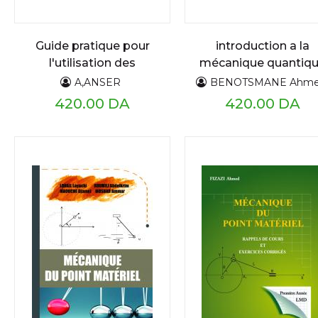
Guide pratique pour
introduction a la
l'utilisation des
mécanique quantiq
indices et coefficients
formalisme généra
A,ANSER
BENOTSMANE Ahm
climatologiques
&postulats rappels 
420.00 DA
420.00 DA
cours et exercices
corrigés