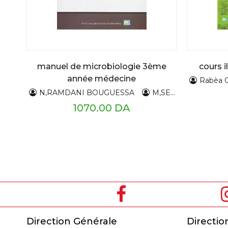
manuel de microbiologie 3ème
cours i
année médecine
Rabèa 
N,RAMDANI BOUGUESSA
M,SEGHIER
R,B
1070.00 DA
P
a
g
e
s
Direction Générale
Directio