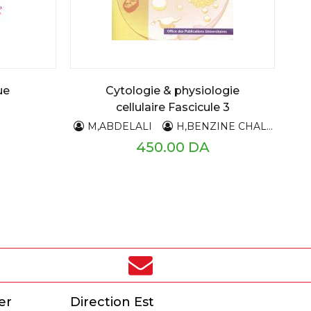
ue
Cytologie & physiologie
cellulaire Fascicule 3
Fatma RAHMANIA
Fatima ABDELKRIM
Saida OUAFI
M,ABDELALI
H,BENZINE CHALLAM
450.00 DA
er
Direction Est