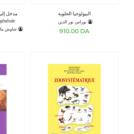
البيولوجيا الخلوية
مدخل إلى 
 générale
بوراس نور الدين
شاوش ماز
910.00 DA