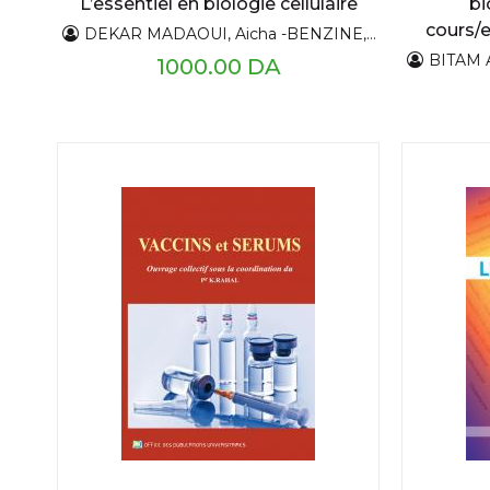
L’essentiel en biologie cellulaire
bi
cours/e
DEKAR MADAOUI, Aicha -BENZINE, CHALLAM Hacina
BITAM A
1000.00 DA