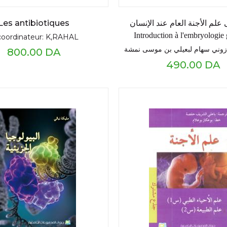
Les antibiotiques
علم الأجنة العام عند الإنسان
Introduction à l'embryologie
coordinateur: K,RAHAL
humaine
وني سهام لبعيلي بن موسى نمشة
800.00 DA
490.00 DA