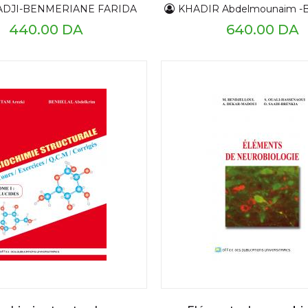
DJI-BENMERIANE FARIDA
KHADIR Abdelmounaim -BENDAHOU Mourad -BENBELAID Fethi -SENOUCI BEREKSI Moha
440.00 DA
640.00 DA