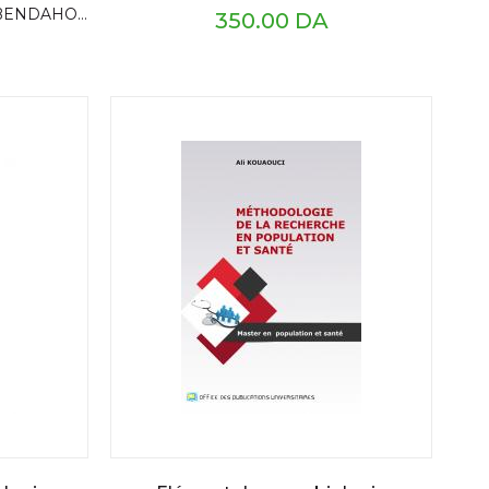
med-ABDELOUAHID Djamel Eddine
350.00 DA