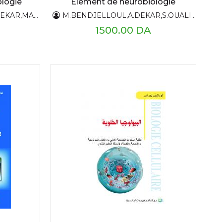
logie
Elément de neurobiologie
EKAR,MADOUI
M.BENDJELLOUL,A.DEKAR,S.OUALI,HASSENAOUI,O.SAADI BRENKIA
S,OUALI,HASSENAOUI
O,SAADI,BREN
1500.00 DA