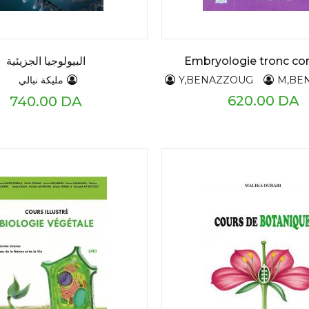
Embryologie tronc 
البيولوجيا الجزيئية
Y,BENAZZOUG
M,BE
مليكة نبالي
IRED Louiza
RAHMANIA Fatma
TRABSI Smain
620.00 DA
740.00 DA