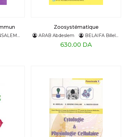
commun
Zoosystématique
NSALEM
P,BERNADO
ARAB Abdeslem
T,GERNIGON
BELAIFA Billel
BEL
630.00 DA