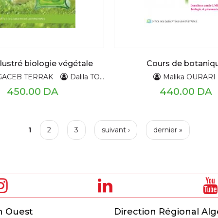
llustré biologie végétale
Cours de botaniq
GACEB TERRAK
Dalila TOUAM
Louiza BOUHIRED
Malika OURARI
ELOUNI
A,BENSLIMANI
450.00 DA
440.00 DA
1
2
3
suivant ›
dernier »
n Ouest
Direction Régional Alg