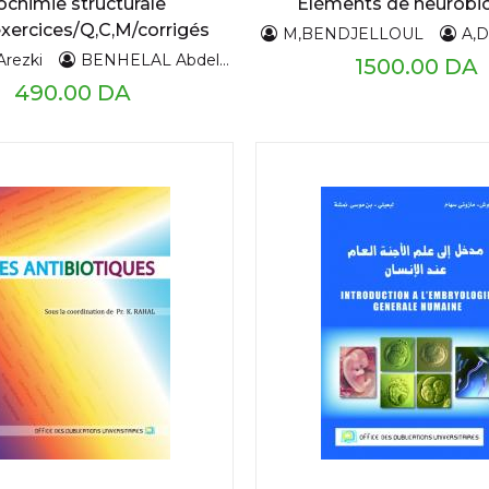
ochimie structurale
Eléments de neurobio
xercices/Q,C,M/corrigés
M,BENDJELLOUL
A,D
T1 glucides
rezki
BENHELAL Abdelkrim
1500.00 DA
490.00 DA