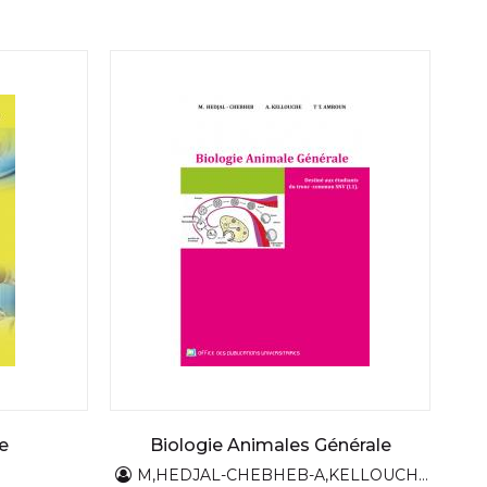
e
Biologie Animales Générale
M,HEDJAL-CHEBHEB-A,KELLOUCHE - T T ,AMROUN