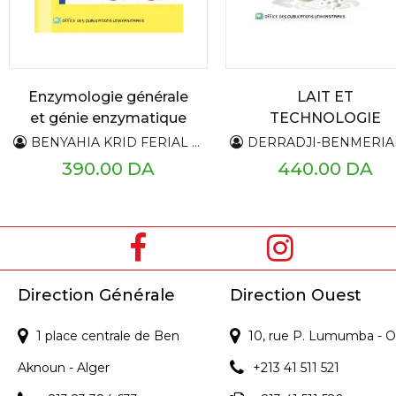
Enzymologie générale
LAIT ET
et génie enzymatique
TECHNOLOGIE
LAITIERE
BENYAHIA KRID FERIAL AZIZA
DERRADJI-BENMERIANE FAR
390.00 DA
440.00 DA
Direction Générale
Direction Ouest
1 place centrale de Ben
10, rue P. Lumumba - O
Aknoun - Alger
+213 41 511 521