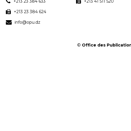
+213 23 384 633
+213 41 511 520
+213 23 384 624
info@opu.dz
©
Office des Publication