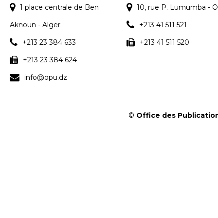
1 place centrale de Ben
10, rue P. Lumumba - O
Aknoun - Alger
+213 41 511 521
+213 23 384 633
+213 41 511 520
+213 23 384 624
info@opu.dz
©
Office des Publication