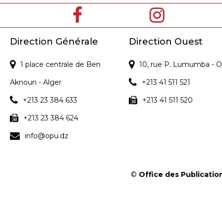
Direction Générale
Direction Ouest
1 place centrale de Ben
10, rue P. Lumumba - O
Aknoun - Alger
+213 41 511 521
+213 23 384 633
+213 41 511 520
+213 23 384 624
info@opu.dz
©
Office des Publication