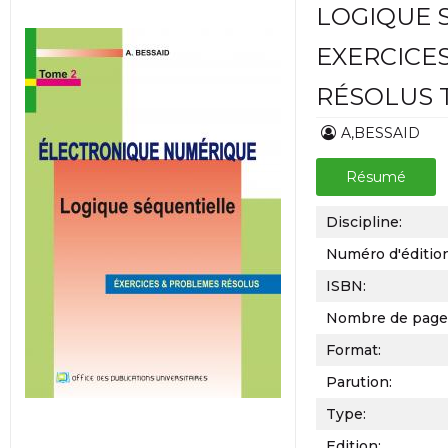
LOGIQUE 
EXERCICE
RÉSOLUS 
A,BESSAID
Résumé
Discipline:
Numéro d'éditio
ISBN:
Nombre de page
Format:
Parution:
Type:
Edition: